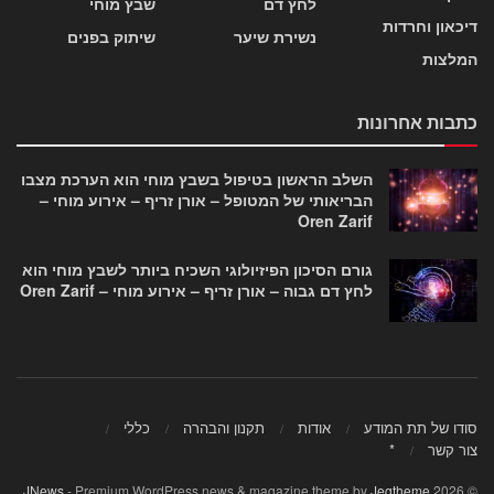
לחץ דם
שבץ מוחי
דיכאון וחרדות
נשירת שיער
שיתוק בפנים
המלצות
כתבות אחרונות
השלב הראשון בטיפול בשבץ מוחי הוא הערכת מצבו
הבריאותי של המטופל – אורן זריף – אירוע מוחי –
Oren Zarif
גורם הסיכון הפיזיולוגי השכיח ביותר לשבץ מוחי הוא
לחץ דם גבוה – אורן זריף – אירוע מוחי – Oren Zarif
סודו של תת המודע
אודות
תקנון והבהרה
כללי
צור קשר
*
.
JNews
- Premium WordPress news & magazine theme by
Jegtheme
© 2026