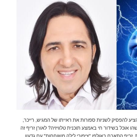
זריף התארח בתוכנית "ציפורי לילה" בערוץ 2, והציע להפסיק לשניות ספורות את ראייתו של המגיש, רייכר,
ו אוכל בשידור חי באמצע תוכנית טלוויזיה? לאורן זריף זה
 זריף התארח באולפן "ציפורי לילה משוחחות" עם גדעון