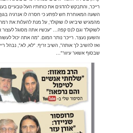
רייכר, והתבקש להדגים את כוחותיו העל-טבעיים בעצי
השעה המאוחרת חש לפתע כי חסרה לו אנרגיה בגוף, וא
מהמגיש שיביאו לו שוקולד, על מנת להעלות את רמת
לשוקולד וגם לנס קפה… "עכשיו אתה מסוגל לעצור את
והשעון נעצר. רייכר נותר המום. "מה אתה יכול לעשות
ואז להשיב לך אותה", השיב זריף. "לא, לא", נבהל ריי
שבסוף אשאר עיוור"…