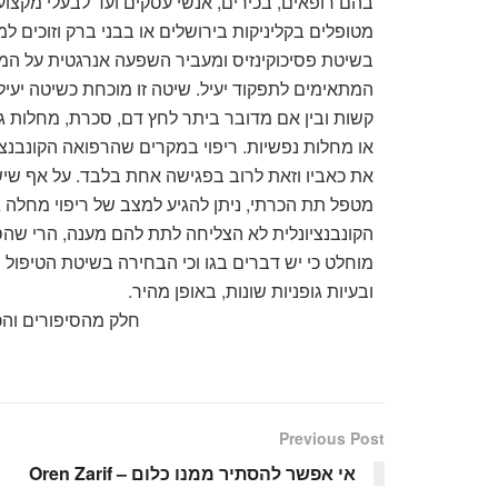
בהם רופאים, בכירים, אנשי עסקים ועד לבעלי מקצועות
מטופלים בקליניקות בירושלים או בבני ברק וזוכים 
בשיטת פסיכוקינזיס ומעביר השפעה אנרגטית על המק
המתאימים לתפקוד יעיל. שיטה זו מוכחת כשיטה יעילה
קשות ובין אם מדובר ביתר לחץ דם, סכרת, מחלות גופנ
או מחלות נפשיות. ריפוי במקרים שהרפואה הקונבנצי
את כאביו וזאת לרוב בפגישה אחת בלבד. על אף ש
מטפל תת הכרתי, ניתן להגיע למצב של ריפוי מחלה ג
הקונבנציונלית לא הצליחה לתת להם מענה, הרי שהסי
מוחלט כי יש דברים בגו וכי הבחירה בשיטת הטיפול 
ובעיות גופניות שונות, באופן מהיר.
חלק מהסיפורים והכת
Previous Post
אי אפשר להסתיר ממנו כלום – Oren Zarif