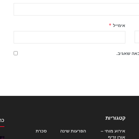
אימייל
*
אה שאגיב.
קטגוריות
כת
אירוע מוחי –
הפרעות שינה
סכרת
אורן זריף