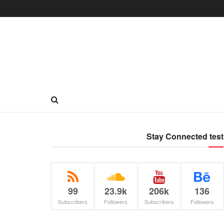
Stay Connected test
99
23.9k
206k
136
Subscribers
Followers
Subscribers
Followers