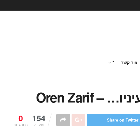
צור קשר
*
 Oren Zarif
0
154
Share on Twitter
SHARES
VIEWS