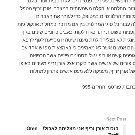
 חופשיים, שכירים, פנסיונרים, עקרות בית ועוד. כולם
למזור, החלמה או הקלה משמעותית במצבם. אורן זריף מטפל
ומות הרלוונטיים במטופל, כדי לעורר את האברים
 עבור כל סוגי המחלות. בין אם מדובר במחלות אונקולוגיות
יות פשוטות יותר כגון דלקות, כאבים כרוניים שונים בגוף
ונלית לא מצליחה לתת מענה שיטה זו מסייעת לגוף לרפא
ישנם אנשים אשר לא מאמינים כי באמצעות מפגש אחד עם
ופנית קשה או ריפוי של תסמינים פיזיים אשר הרפואה
פורים של אנשים אשר ביקרו אצל אורן זריף מעידים באופן
של אורן זריף, מעניקה ללא מעט אנשים פתרון למחלות
בות פורסמו החל מ-1995
Next Post
בזכות אורן זריף אני מצליחה לאכול! – Oren
Zarif