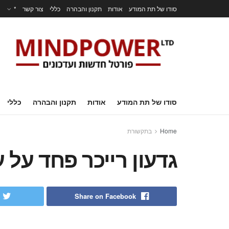
סודו של תת המודע
אודות
תקנון והבהרה
כללי
צור קשר
*
סודו של תת המודע
אודות
תקנון והבהרה
כללי
Home
בתקשורת
גדעון רייכר פחד על עיניו… –
Share on Facebook