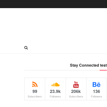
Stay Connected test
99
23.9k
206k
136
Subscribers
Followers
Subscribers
Followers