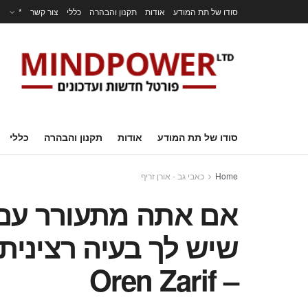
סודו של תת המודע
אודות
תקנון והבהרה
כללי
צור קשר
*
סודו של תת המודע
אודות
תקנון והבהרה
כללי
Home
כאבי גב - אורן זריף
אם אתה מתעורר עם כ
שיש לך בעיה רצינית –
– Oren Zarif